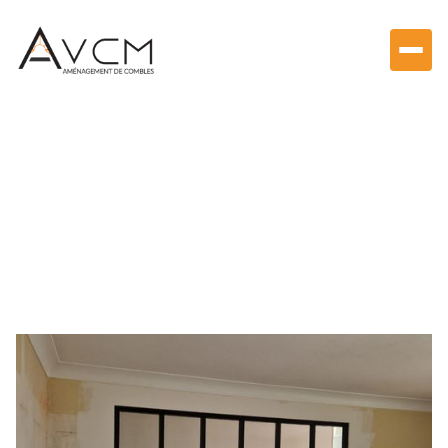
Aménagement de combles & Velux
Création de cloison et
pose de verrières
d'atelier à Pierres